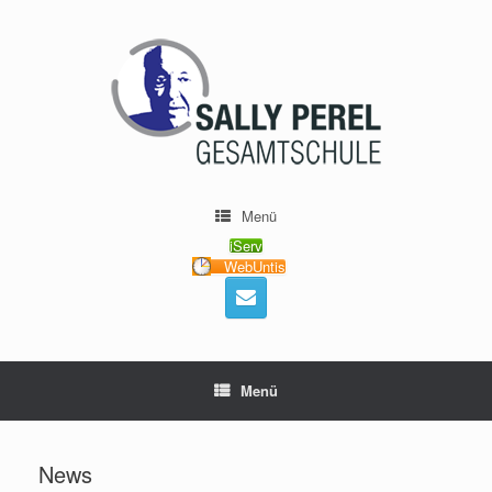
Menü
iServ
WebUntis
Menü
News