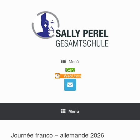
Menü
iServ
WebUntis
Menü
Journée franco – allemande 2026